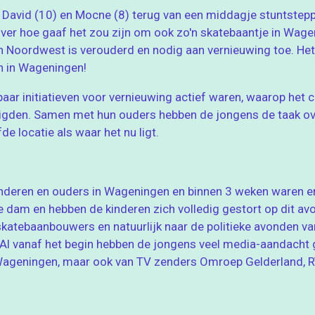
David (10) en Mocne (8) terug van een middagje stuntstep
 over hoe gaaf het zou zijn om ook zo'n skatebaantje in Wag
an Noordwest is verouderd en nodig aan vernieuwing toe. He
n in Wageningen!
aar initiatieven voor vernieuwing actief waren, waarop het 
renigden. Samen met hun ouders hebben de jongens de taak 
 locatie als waar het nu ligt.
 kinderen en ouders in Wageningen en binnen 3 weken waren
 dam en hebben de kinderen zich volledig gestort op dit avo
skatebaanbouwers en natuurlijk naar de politieke avonden v
Al vanaf het begin hebben de jongens veel media-aandacht 
Wageningen, maar ook van TV zenders Omroep Gelderland, RT