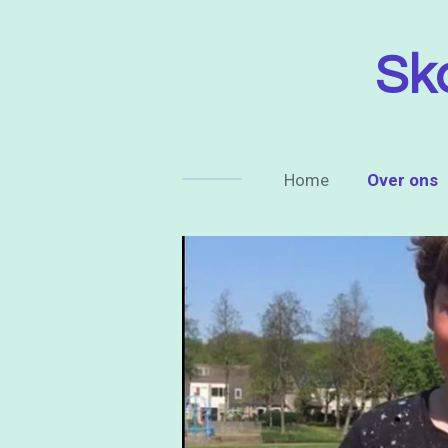
Ga
direct
Sk
naar
de
hoofdinhoud
Home
Over ons