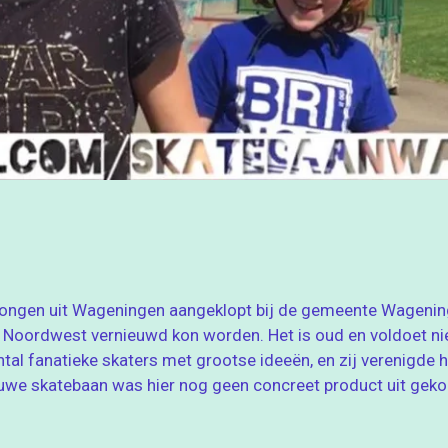
jongen uit Wageningen aangeklopt bij de gemeente Wagenin
k Noordwest vernieuwd kon worden. Het is oud en voldoet nie
aantal fanatieke skaters met grootse ideeën, en zij verenigde
uwe skatebaan was hier nog geen concreet product uit gek